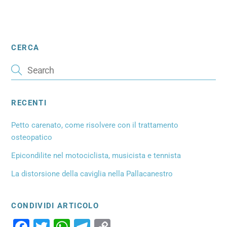
CERCA
RECENTI
Petto carenato, come risolvere con il trattamento
osteopatico
Epicondilite nel motociclista, musicista e tennista
La distorsione della caviglia nella Pallacanestro
CONDIVIDI ARTICOLO
F
T
W
T
C